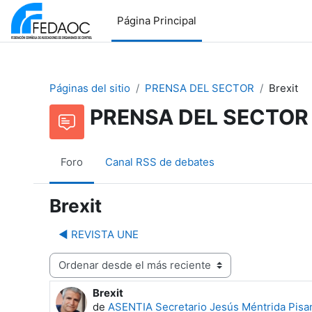
Salta al contenido principal
Página Principal
Páginas del sitio
PRENSA DEL SECTOR
Brexit
PRENSA DEL SECTOR
Foro
Canal RSS de debates
Brexit
◀︎ REVISTA UNE
Mostrar modo
Brexit
Número de respuestas: 0
de
ASENTIA Secretario Jesús Méntrida Pisa