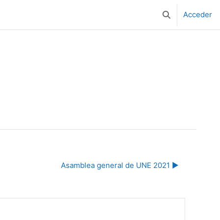
Acceder
Selector de bús
Asamblea general de UNE 2021 ▶︎