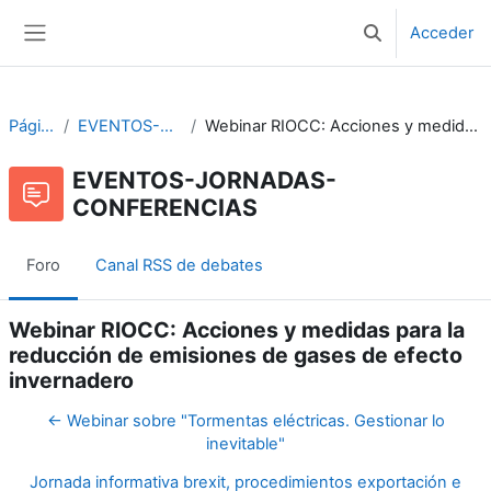
Salta al contenido principal
Acceder
Selector de bús
Panel lateral
Páginas del sitio
EVENTOS-JORNADAS-CONFERENCIAS
Webinar RIOCC: Acciones y medidas para la reducción de emisiones de gases de efecto invernadero
EVENTOS-JORNADAS-
CONFERENCIAS
Foro
Canal RSS de debates
Webinar RIOCC: Acciones y medidas para la
reducción de emisiones de gases de efecto
invernadero
← Webinar sobre "Tormentas eléctricas. Gestionar lo
inevitable"
Jornada informativa brexit, procedimientos exportación e