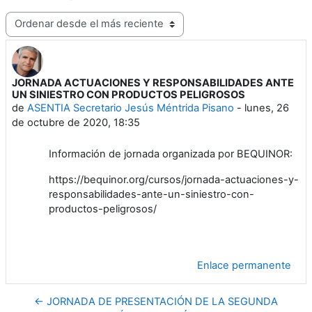
Mostrar modo
JORNADA ACTUACIONES Y RESPONSABILIDADES ANTE
Número de respuestas: 0
UN SINIESTRO CON PRODUCTOS PELIGROSOS
de
ASENTIA Secretario Jesús Méntrida Pisano
-
lunes, 26
de octubre de 2020, 18:35
Información de jornada organizada por BEQUINOR:
https://bequinor.org/cursos/jornada-actuaciones-y-
responsabilidades-ante-un-siniestro-con-
productos-peligrosos/
Enlace permanente
← JORNADA DE PRESENTACIÓN DE LA SEGUNDA