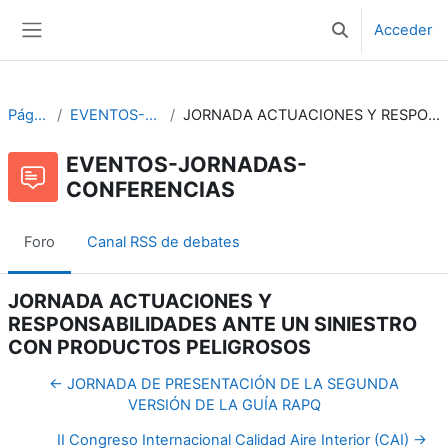
Salta al contenido principal
Acceder
Selector de bús
Panel lateral
Páginas del sitio
EVENTOS-JORNADAS-CONFERENCIAS
JORNADA ACTUACIONES Y RESPONSABILIDADES ANTE UN SINIESTRO CON PRODUCTOS PELIGROSOS
EVENTOS-JORNADAS-
CONFERENCIAS
Foro
Canal RSS de debates
JORNADA ACTUACIONES Y
RESPONSABILIDADES ANTE UN SINIESTRO
CON PRODUCTOS PELIGROSOS
← JORNADA DE PRESENTACIÓN DE LA SEGUNDA
VERSIÓN DE LA GUÍA RAPQ
II Congreso Internacional Calidad Aire Interior (CAI) →