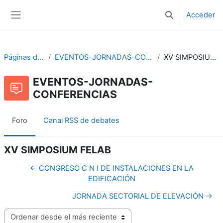
Salta al contenido principal
Acceder
Selector de bús
Panel lateral
Páginas del sitio
EVENTOS-JORNADAS-CONFERENCIAS
XV SIMPOSIUM FELAB
EVENTOS-JORNADAS-
CONFERENCIAS
Foro
Canal RSS de debates
XV SIMPOSIUM FELAB
← CONGRESO C N I DE INSTALACIONES EN LA
EDIFICACIÓN
JORNADA SECTORIAL DE ELEVACIÓN →
Mostrar modo