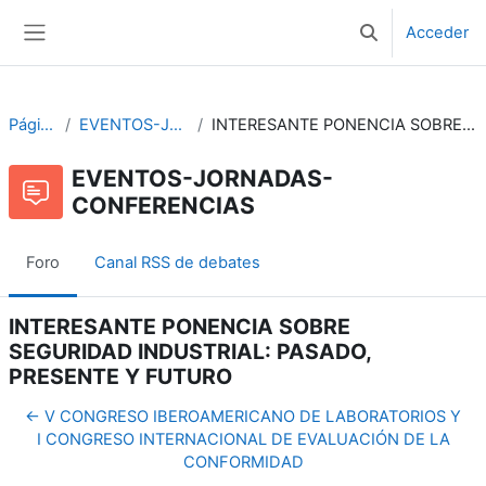
Salta al contenido principal
Acceder
Selector de bús
Panel lateral
Páginas del sitio
EVENTOS-JORNADAS-CONFERENCIAS
INTERESANTE PONENCIA SOBRE SEGURIDAD INDUSTRIAL: PASADO, PRESENTE Y FUTURO
EVENTOS-JORNADAS-
CONFERENCIAS
Foro
Canal RSS de debates
INTERESANTE PONENCIA SOBRE
SEGURIDAD INDUSTRIAL: PASADO,
PRESENTE Y FUTURO
← V CONGRESO IBEROAMERICANO DE LABORATORIOS Y
I CONGRESO INTERNACIONAL DE EVALUACIÓN DE LA
CONFORMIDAD