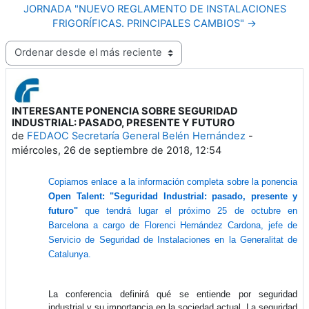
JORNADA "NUEVO REGLAMENTO DE INSTALACIONES
FRIGORÍFICAS. PRINCIPALES CAMBIOS" →
Mostrar modo
INTERESANTE PONENCIA SOBRE SEGURIDAD
Número de respuestas: 0
INDUSTRIAL: PASADO, PRESENTE Y FUTURO
de
FEDAOC Secretaría General Belén Hernández
-
miércoles, 26 de septiembre de 2018, 12:54
Copiamos enlace a la información completa sobre la ponencia
Open Talent: "Seguridad Industrial: pasado, presente y
futuro"
que tendrá lugar el próximo 25 de octubre en
Barcelona
a cargo de Florenci Hernández Cardona, jefe de
Servicio de Seguridad de Instalaciones en la Generalitat de
Catalunya.
La conferencia definirá qué se entiende por seguridad
industrial y su importancia en la sociedad actual. La seguridad