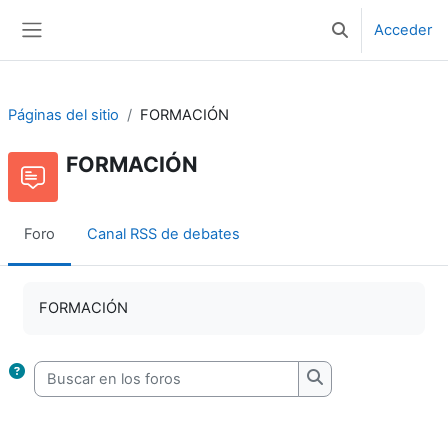
Salta al contenido principal
Acceder
Selector de bús
Panel lateral
Páginas del sitio
FORMACIÓN
FORMACIÓN
Foro
Canal RSS de debates
FORMACIÓN
Buscar en los foros
Buscar en los foros