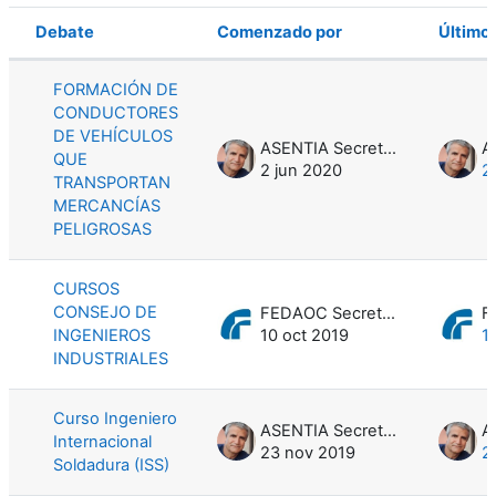
Debate
Comenzado por
Último
Estado
Mostrando 7 de 7 discusiones
FORMACIÓN DE
CONDUCTORES
DE VEHÍCULOS
ASENTIA Secretario Jesús Méntrida Pisano
QUE
2 jun 2020
2
TRANSPORTAN
MERCANCÍAS
PELIGROSAS
CURSOS
CONSEJO DE
FEDAOC Secretaría General Belén Hernández
INGENIEROS
10 oct 2019
1
INDUSTRIALES
Curso Ingeniero
ASENTIA Secretario Jesús Méntrida Pisano
Internacional
23 nov 2019
2
Soldadura (ISS)