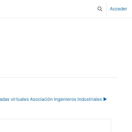
Acceder
Selector de bús
adas virtuales Asociación Ingenieros Industriales ▶︎