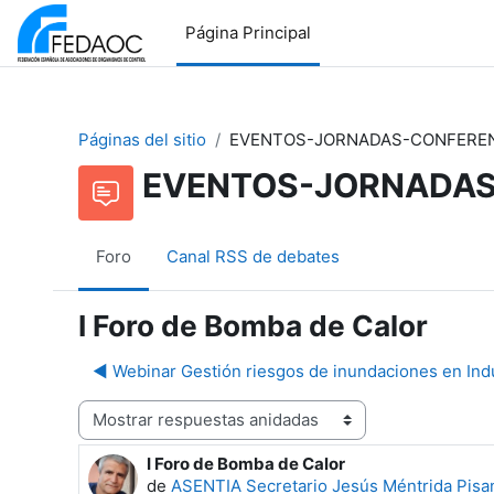
Salta al contenido principal
Página Principal
Páginas del sitio
EVENTOS-JORNADAS-CONFERE
EVENTOS-JORNADAS
Foro
Canal RSS de debates
I Foro de Bomba de Calor
◀︎ Webinar Gestión riesgos de inundaciones en Ind
Mostrar modo
I Foro de Bomba de Calor
Número de respuestas: 0
de
ASENTIA Secretario Jesús Méntrida Pisa